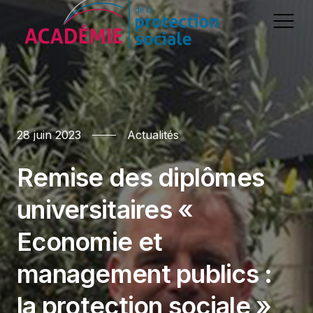
Accueil
28 juin 2023
Actualités
La protection sociale
Présentation
Remise des diplômes
L'association
Actualités
universitaires «
Gouvernance
Le CFD
Economie et
Partenaires
management publics :
Découvrir le D.U.
la protection sociale »